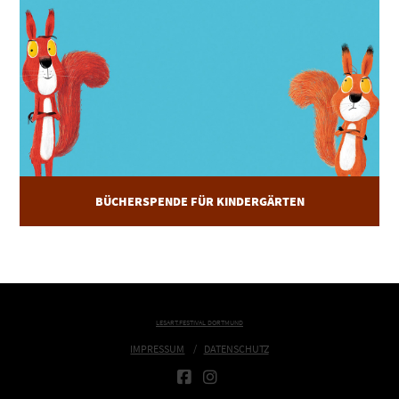
BÜCHERSPENDE FÜR KINDERGÄRTEN
LESART.FESTIVAL DORTMUND
IMPRESSUM
DATENSCHUTZ
FACEBOOK
INSTAGRAM