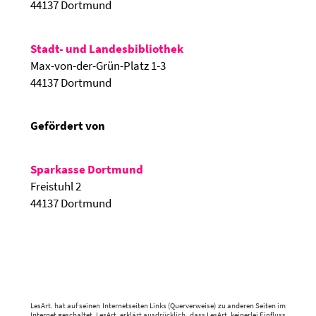
44137 Dortmund
Stadt- und Landesbibliothek
Max-von-der-Grün-Platz 1-3
44137 Dortmund
Gefördert von
Sparkasse Dortmund
Freistuhl 2
44137 Dortmund
LesArt. hat auf seinen Internetseiten Links (Querverweise) zu anderen Seiten im
Internet geschaltet. LesArt. erklärt ausdrücklich, dass LesArt. keinerlei Einfluss