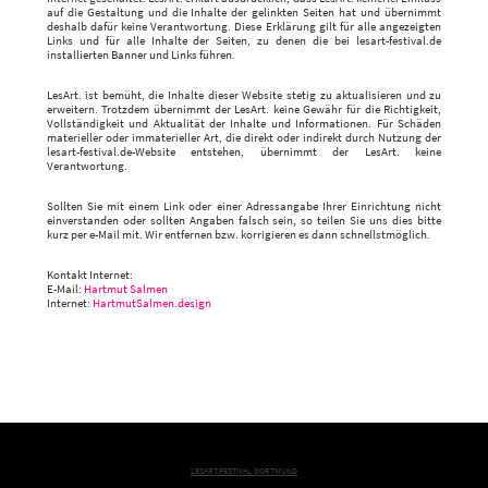
auf die Gestaltung und die Inhalte der gelinkten Seiten hat und übernimmt
deshalb dafür keine Verantwortung. Diese Erklärung gilt für alle angezeigten
Links und für alle Inhalte der Seiten, zu denen die bei lesart-festival.de
installierten Banner und Links führen.
LesArt. ist bemüht, die Inhalte dieser Website stetig zu aktualisieren und zu
erweitern. Trotzdem übernimmt der LesArt. keine Gewähr für die Richtigkeit,
Vollständigkeit und Aktualität der Inhalte und Informationen. Für Schäden
materieller oder immaterieller Art, die direkt oder indirekt durch Nutzung der
lesart-festival.de-Website entstehen, übernimmt der LesArt. keine
Verantwortung.
Sollten Sie mit einem Link oder einer Adressangabe Ihrer Einrichtung nicht
einverstanden oder sollten Angaben falsch sein, so teilen Sie uns dies bitte
kurz per e-Mail mit. Wir entfernen bzw. korrigieren es dann schnellstmöglich.
Kontakt Internet:
E-Mail:
Hartmut Salmen
Internet:
HartmutSalmen.design
LESART.FESTIVAL DORTMUND