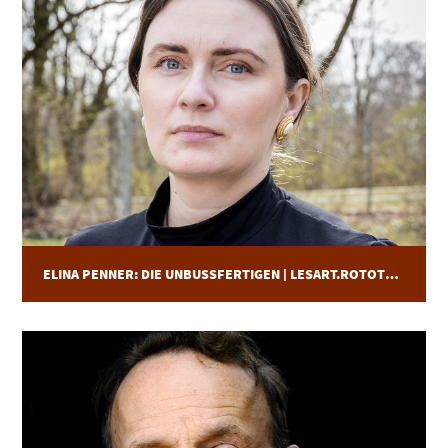
ELINA PENNER: DIE UNBUSSFERTIGEN | LESART.ROTOTHEATER | 11.11.25