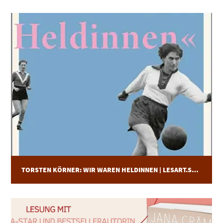
TORSTEN KÖRNER: WIR WAREN HELDINNEN | LESART.STADION | 10.11.25