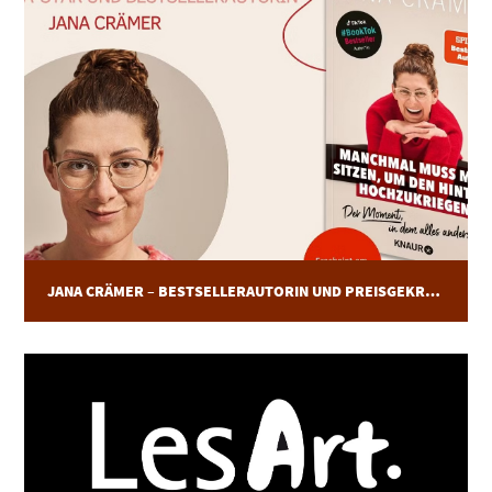
JANA CRÄMER – BESTSELLERAUTORIN UND PREISGEKRÖNTE BOOKTOK-AUTORIN AM 09.11.2025 IM LESART.FESTIVAL DORTMUND