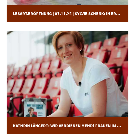
LESART.ERÖFFNUNG | 07.11.25 | SYLVIE SCHENK: IN ERWARTUNG EINES GLÜCKS
KATHRIN LÄNGERT: WIR VERDIENEN MEHR! FRAUEN IM PROFIFUSSBALL – EIN MANIFEST | LESART.STADION | 10.11.25