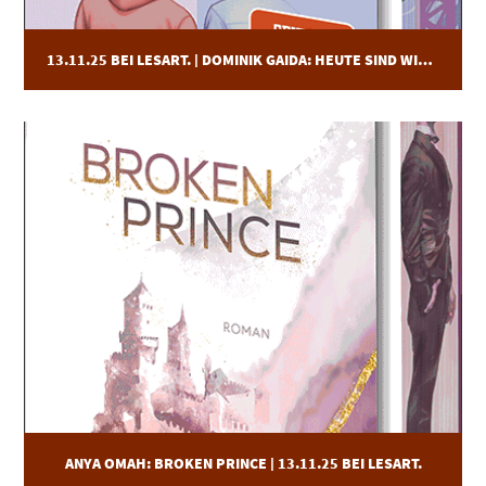
13.11.25 BEI LESART. | DOMINIK GAIDA: HEUTE SIND WIR UNSTERBLICH
ANYA OMAH: BROKEN PRINCE | 13.11.25 BEI LESART.