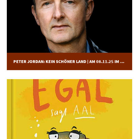
PETER JORDAN: KEIN SCHÖNER LAND | AM 08.11.25 IM LESART.FESTIVAL