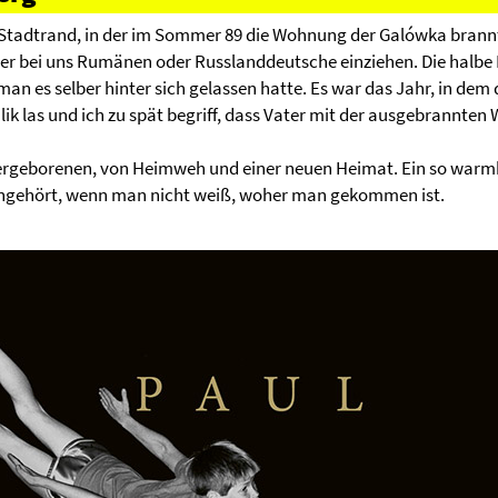
Stadtrand, in der im Sommer 89 die Wohnung der Galówka brannte
 hier bei uns Rumänen oder Russlanddeutsche einziehen. Die halb
 man es selber hinter sich gelassen hatte. Es war das Jahr, in dem
k las und ich zu spät begriff, dass Vater mit der ausgebrannte
iergeborenen, von Heimweh und einer neuen Heimat. Ein so warm
ingehört, wenn man nicht weiß, woher man gekommen ist.