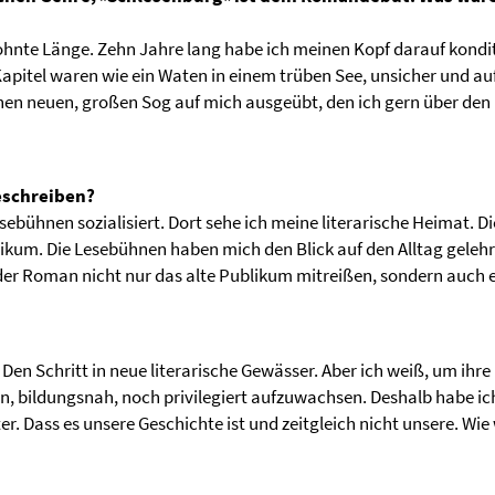
hnte Länge. Zehn Jahre lang habe ich meinen Kopf darauf konditi
apitel waren wie ein Waten in einem trüben See, unsicher und auf
t einen neuen, großen Sog auf mich ausgeübt, den ich gern über de
eschreiben?
ebühnen sozialisiert. Dort sehe ich meine literarische Heimat. Die
kum. Die Lesebühnen haben mich den Blick auf den Alltag gelehrt
der Roman nicht nur das alte Publikum mitreißen, sondern auch e
 Den Schritt in neue literarische Gewässer. Aber ich weiß, um ihr
en, bildungsnah, noch privilegiert aufzuwachsen. Deshalb habe i
Dass es unsere Geschichte ist und zeitgleich nicht unsere. Wie wic