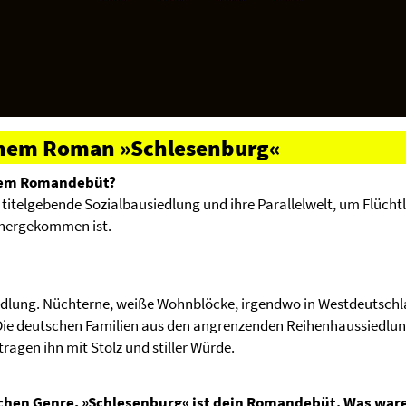
einem Roman »Schlesenburg«
inem Romandebüt?
titelgebende Sozialbausiedlung und ihre Parallelwelt, um Flücht
 hergekommen ist.
dlung. Nüchterne, weiße Wohnblöcke, irgendwo in Westdeutschl
 Die deutschen Familien aus den angrenzenden Reihenhaussiedlu
ragen ihn mit Stolz und stiller Würde.
hen Genre, »Schlesenburg« ist dein Romandebüt. Was ware