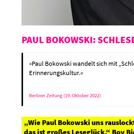
PAUL BOKOWSKI: SCHLE
»Paul Bokowski wandelt sich mit „Schl
Erinnerungskultur.«
Berliner Zeitung (19. Oktober 2022)
„Wie Paul Bokowski uns rauslockt
das ist großes Leseglück.“ Bov Bj