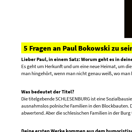
5 Fragen an Paul Bokowski zu s
Lieber Paul, in einem Satz: Worum geht es in de
Es geht um Herkunft und um eine neue Heimat, um die 
man hingehört, wenn man nicht genau weiß, wo man
Was bedeutet der Titel?
Die titelgebende SCHLESENBURG ist eine Sozialbausie
ausnahmslos polnische Familien in den Blockbauten.
abwertend. Aber die schlesischen Familien in der Burg t
Deine ersten Werke kommen aus dem humoristisc