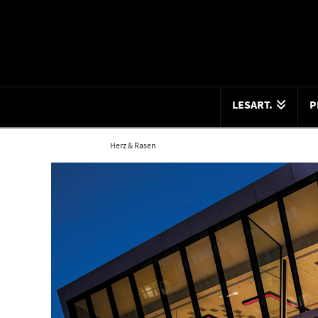
LESART.
P
Home
Blog
Herz & Rasen