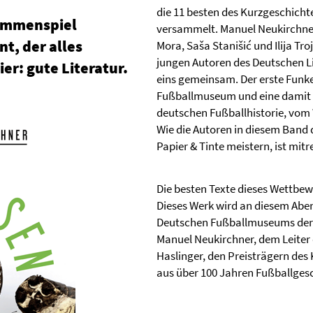
die 11 besten des Kurzgeschich
sammenspiel
versammelt. Manuel Neukirchner 
t, der alles
Mora, Saša Stanišić und Ilija 
jungen Autoren des Deutschen Lit
ier: gute Literatur.
eins gemeinsam. Der erste Funk
Fußballmuseum und eine damit 
deutschen Fußballhistorie, vom 
Wie die Autoren in diesem Band 
Papier & Tinte meistern, ist mit
Die besten Texte dieses Wettbew
Dieses Werk wird an diesem Abend
Deutschen Fußballmuseums der Ö
Manuel Neukirchner, dem Leiter d
Haslinger, den Preisträgern des
aus über 100 Jahren Fußballges