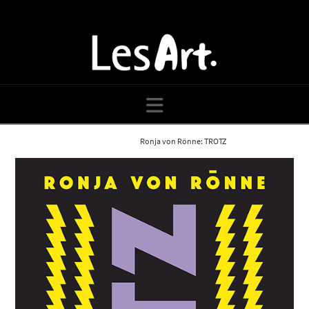
Navigation
Home
Blog
Ronja von Rönne: TROTZ