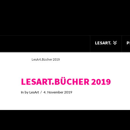
LESART.
P
Home
LesArt.Bücher 2019
LESART.BÜCHER 2019
In by LesArt
4. November 2019